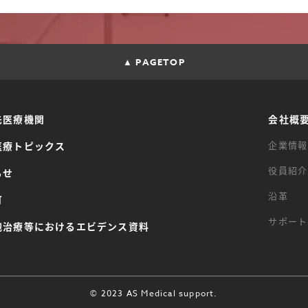
▲ PAGETOP
先医療機関
会社概
企業情報
医療トピックス
役員紹介
らせ
沿革
可
サポート
胞治療等におけるエビデンス資料
© 2023 AS Medical support.