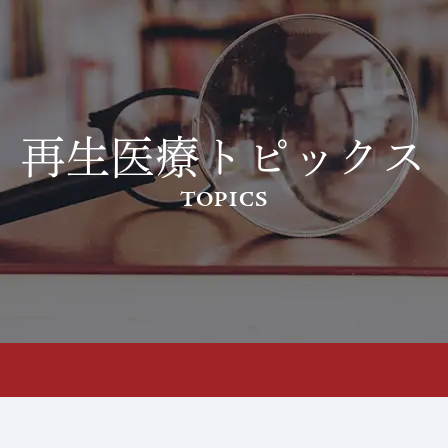
開催いたしました。%e3%80%902024%e5%b9%b44%e6%9c%
再生医療トピックス
TOPICS