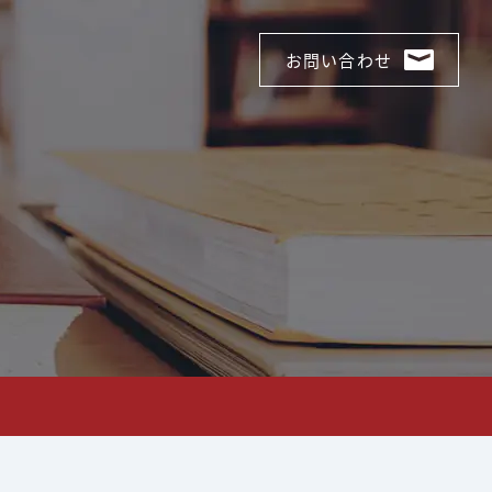
8821%e6%97%a5%e5%a4%a7%e9%98%aa%e3%80%9
お問い合わせ