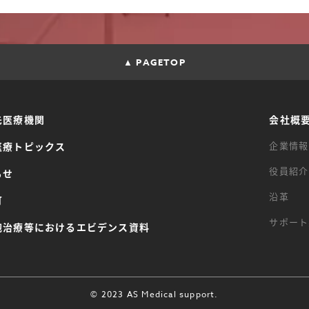
▲ PAGETOP
先医療機関
会社概
企業情報
医療トピックス
役員紹介
らせ
沿革
可
サポート
胞治療等におけるエビデンス資料
© 2023 AS Medical support.