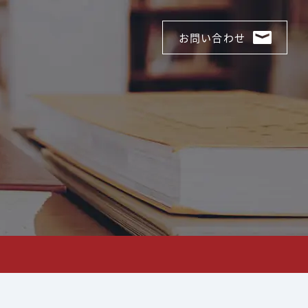
8821%e6%97%a5%e5%a4%a7%e9%98%aa%e3%80%9
お問い合わせ