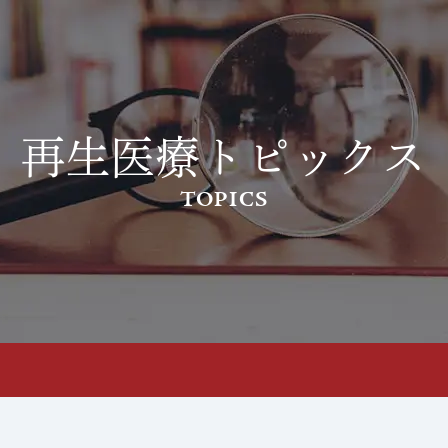
開催いたしました。%e3%80%902024%e5%b9%b44%e6%9c%
再生医療トピックス
TOPICS