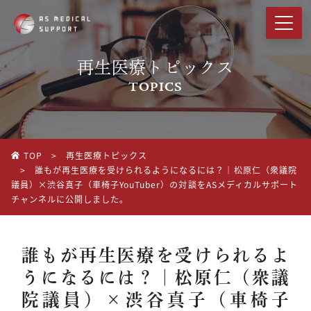
Navigated to 【REMEDCUP2024へスペシャルスポンサーとして協賛させ
再生医療トピックス
会社概要
COMPANY
TOPICS
事業紹介
MAIN SERVICE
TOP
>
再生医療トピックス
提携先医療機関
>
誰もが再生医療を受けられるようになるには？｜松原仁（衆議院
PARTNERS
議員）×渋谷真子（車椅子YouTuber）の対談をASメディカルサポート
チャンネルに公開しました。
幹細胞治療におけるエビデンス資料
EVIDENCE
誰もが再生医療を受けられるよ
再生医療トピックス
うになるには？｜松原仁（衆議
TOPICS
院議員）×渋谷真子（車椅子